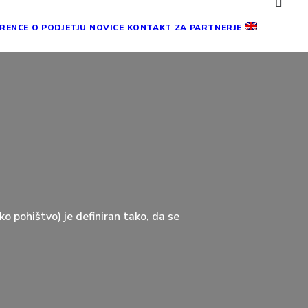
ERENCE
O PODJETJU
NOVICE
KONTAKT
ZA PARTNERJE
e
Spyn
Smart
ko pohištvo) je definiran tako, da se