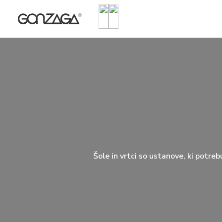
PISARNE
OPERATIV
ŠOLE IN VRTCI
KNJIŽNICE
NAMESTITVENI PROSTORI
ZUNANJA IGRALA
Vista
Smart
Šole in vrtci so ustanove, ki potreb
VODJA