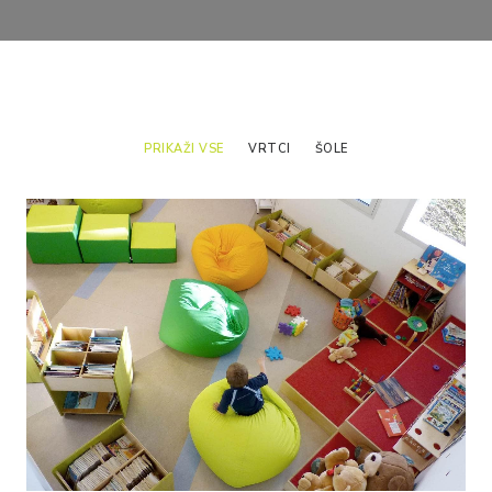
Most
Spyn
EV
PRIKAŽI VSE
VRTCI
ŠOLE
Stonehenge