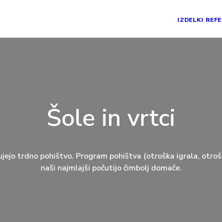
IZDELKI
REF
A
Šole in vrtci
Up
Stoneheng
ujejo trdno pohištvo. Program pohištva (otroška igrala, otroš
naši najmlajši počutijo čimbolj domače.